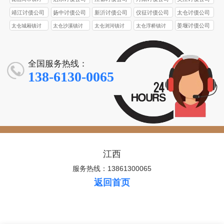
债公司
靖江讨债公司
扬中讨债公司
新沂讨债公司
仪征讨债公司
太仓讨债公司
姜堰讨债公司
太仓城厢镇讨
太仓沙溪镇讨
太仓浏河镇讨
太仓浮桥镇讨
债公司
债公司
债公司
债公司
全国服务热线：
138-6130-0065
江西
服务热线：13861300065
返回首页