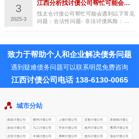
江西分析找讨债公司帮忙可能会遇到常见问题
3
找太仓讨债公司帮忙可能会遇到以下常见
2025-3
问题：合法性问题- 非法讨债风险：部分
太仓讨债公司为达到目的，常采用暴力威
胁、非法…
致力于帮助个人和企业解决债务问题
遇到疑难债务问题可以联系明昆免费咨询
江西讨债公司电话 138-6130-0065
城市分站
南昌讨债公司
赣州讨债公司
上饶讨债公司
宜春讨债公司
景德镇讨债公
司
新余讨债公司
九江讨债公司
萍乡讨债公司
抚州讨债公司
鹰潭讨债公司
吉安讨债公司
丰城讨债公司
樟树讨债公司
德兴讨债公司
瑞金讨债公司