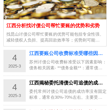
江西分析找讨债公司帮忙要账的优势和劣势
找昆山讨债公司帮忙要账的优势可能包括专业性强、
减轻债权人负担、提高回款效率等；劣势则可能涉及
合法性争议、高昂的费用以…
江西要账公司收费标准受哪些因素影响？
4
苏州讨债公司收费标准受以下因素影响：
2025-3
债务相关因素- **债务金额**：通常债务金
额越大，收费的基础会越高。不过，按比
例收费…
江西揭秘委托清债公司追债的成功率有多高？
4
委托常州讨债公司追债的成功率没有固定
2025-3
标准，通常在30%-70%左右。主要受以下
因素影响：### 债务相关因素- **债务清晰
程度**…