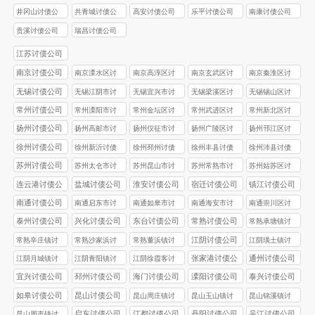
井冈山讨债公
共青城讨债公
高安讨债公司
乐平讨债公司
南康讨债公司
司
司
贵溪讨债公司
瑞昌讨债公司
江苏讨债公司
南京讨债公司
南京溧水区讨
南京高淳区讨
南京玄武区讨
南京秦淮区讨
债公司
债公司
债公司
债公司
无锡讨债公司
无锡江阴市讨
无锡‌宜兴市讨
无锡梁溪区讨
无锡‌锡山区讨
债公司
债公司
债公司
债公司
常州讨债公司
常州溧阳市讨
常州金坛区讨
常州武进区讨
常州新北区讨
债公司
债公司
债公司
债公司
扬州讨债公司
扬州高邮市讨
扬州仪征市讨
扬州广陵区讨
扬州邗江区讨
债公司
债公司
债公司
债公司
徐州讨债公司
徐州新沂讨债
徐州邳州讨债
徐州丰县讨债
徐州沛县讨债
公司
公司
公司
公司
苏州讨债公司
苏州太仓市讨
苏州昆山市讨
苏州常熟市讨
苏州姑苏区讨
债公司
债公司
债公司
债公司
连云港讨债公
盐城讨债公司
淮安讨债公司
宿迁讨债公司
镇江讨债公司
司
南通讨债公司
南通启东市讨
南通如皋市讨
南通海安市讨
南通崇川区讨
债公司
债公司
债公司
债公司
泰州讨债公司
兴化讨债公司
东台讨债公司
常熟讨债公司
常熟承塘镇讨
债公司
江阴讨债公司
常熟辛庄镇讨
常熟沙家浜讨
常熟董浜镇讨
江阴璜土镇讨
债公司
债公司
债公司
债公司
张家港讨债公
通州讨债公司
江阴月城镇讨
江阴青阳镇讨
江阴徐霞客讨
司
债公司
债公司
债公司
宜兴讨债公司
邳州讨债公司
海门讨债公司
溧阳讨债公司
泰兴讨债公司
如皋讨债公司
昆山讨债公司
昆山周庄镇讨
昆山玉山镇讨
昆山锦溪镇讨
债公司
债公司
债公司
启东讨债公司
江都讨债公司
丹阳讨债公司
吴江讨债公司
昆山周市镇讨