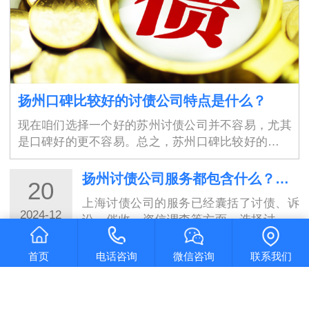
扬州口碑比较好的讨债公司特点是什么？
现在咱们选择一个好的苏州讨债公司并不容易，尤其
是口碑好的更不容易。总之，苏州口碑比较好的讨债
公司具有高素质的专业团队、保障债权人权益、高效
率、良好的沟通能力、严谨的工作态度、灵活性、良
扬州讨债公司服务都包含什么？选择讨债公司需要具备的条件
20
好…
上海讨债公司的服务已经囊括了讨债、诉
2024-12
讼、催收、资信调查等方面，选择讨债公
司时需要注意其服务的全面性和专业性。
而且要确保对方合规合法，有相关资质和
首页
电话咨询
微信咨询
联系我们
扬州清债公司到底靠不靠谱？判断依据是什么呢？
20
口碑信誉。只有选择了合适的讨债公司，
才能够…
我们可以看出要判断苏州讨债公司的靠谱
2024-12
程度，需要综合考虑口碑和信誉、公司资