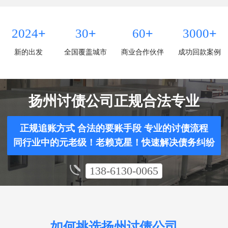
+
+
+
+
2024
30
60
3000
新的出发
全国覆盖城市
商业合作伙伴
成功回款案例
扬州讨债公司正规合法专业
正规追账方式 合法的要账手段 专业的讨债流程
同行业中的元老级！老赖克星！快速解决债务纠纷
138-6130-0065
如何挑选扬州讨债公司