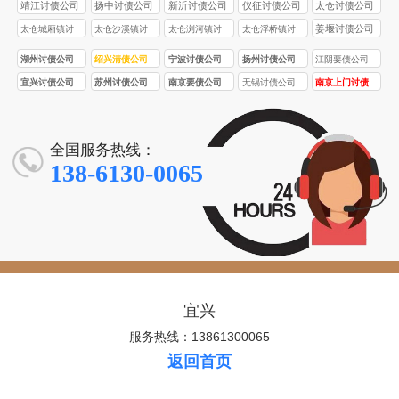
债公司
靖江讨债公司
扬中讨债公司
新沂讨债公司
仪征讨债公司
太仓讨债公司
姜堰讨债公司
太仓城厢镇讨
太仓沙溪镇讨
太仓浏河镇讨
太仓浮桥镇讨
债公司
债公司
债公司
债公司
湖州讨债公司
绍兴清债公司
宁波讨债公司
扬州讨债公司
江阴要债公司
宜兴讨债公司
苏州讨债公司
南京要债公司
无锡讨债公司
南京上门讨债
服务
全国服务热线：
138-6130-0065
宜兴
服务热线：13861300065
返回首页