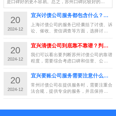
是口碑好的更不容易。总之，苏州口碑比较好的讨债
公司具有高素质的专业团队、保障债权人权益、高效
率、良好的沟通能力、严谨的工作态度、灵活性、良
宜兴讨债公司服务都包含什么？选择讨债公司需要具备的条件
20
好…
上海讨债公司的服务已经囊括了讨债、诉
2024-12
讼、催收、资信调查等方面，选择讨债公
司时需要注意其服务的全面性和专业性。
而且要确保对方合规合法，有相关资质和
宜兴清债公司到底靠不靠谱？判断依据是什么呢？
20
口碑信誉。只有选择了合适的讨债公司，
我们可以看出要判断苏州讨债公司的靠谱
才能够…
2024-12
程度，需要综合考虑口碑和信誉、公司资
质和背景、服务内容和方式、行业资讯和
报道、客户案例和经验分享等多个因素。
宜兴要账公司服务需要注意什么？8种方式讨债值得了解！
20
只有综合考虑，才能做出正确的判断。希
常州讨债公司在提供服务时，需要注重合
望本文…
2024-12
法合规，提供专业的服务，并且保持诚信
经营，才能真正赢得客户的信任和支持。
在商业领域，追账工作是一项复杂、繁琐
的任务。尤其是在常州这样的大都市，追