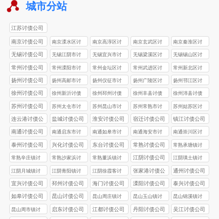
城市分站
江苏讨债公司
南京讨债公司
南京溧水区讨
南京高淳区讨
南京玄武区讨
南京秦淮区讨
债公司
债公司
债公司
债公司
无锡讨债公司
无锡江阴市讨
无锡‌宜兴市讨
无锡梁溪区讨
无锡‌锡山区讨
债公司
债公司
债公司
债公司
常州讨债公司
常州溧阳市讨
常州金坛区讨
常州武进区讨
常州新北区讨
债公司
债公司
债公司
债公司
扬州讨债公司
扬州高邮市讨
扬州仪征市讨
扬州广陵区讨
扬州邗江区讨
债公司
债公司
债公司
债公司
徐州讨债公司
徐州新沂讨债
徐州邳州讨债
徐州丰县讨债
徐州沛县讨债
公司
公司
公司
公司
苏州讨债公司
苏州太仓市讨
苏州昆山市讨
苏州常熟市讨
苏州姑苏区讨
债公司
债公司
债公司
债公司
连云港讨债公
盐城讨债公司
淮安讨债公司
宿迁讨债公司
镇江讨债公司
司
南通讨债公司
南通启东市讨
南通如皋市讨
南通海安市讨
南通崇川区讨
债公司
债公司
债公司
债公司
泰州讨债公司
兴化讨债公司
东台讨债公司
常熟讨债公司
常熟承塘镇讨
债公司
江阴讨债公司
常熟辛庄镇讨
常熟沙家浜讨
常熟董浜镇讨
江阴璜土镇讨
债公司
债公司
债公司
债公司
张家港讨债公
通州讨债公司
江阴月城镇讨
江阴青阳镇讨
江阴徐霞客讨
司
债公司
债公司
债公司
宜兴讨债公司
邳州讨债公司
海门讨债公司
溧阳讨债公司
泰兴讨债公司
如皋讨债公司
昆山讨债公司
昆山周庄镇讨
昆山玉山镇讨
昆山锦溪镇讨
债公司
债公司
债公司
启东讨债公司
江都讨债公司
丹阳讨债公司
吴江讨债公司
昆山周市镇讨