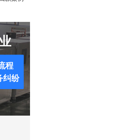
业
流程
务纠纷