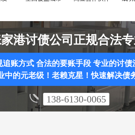
张家港讨债公司正规合法专
规追账方式 合法的要账手段 专业的讨债
业中的元老级！老赖克星！快速解决债
138-6130-0065